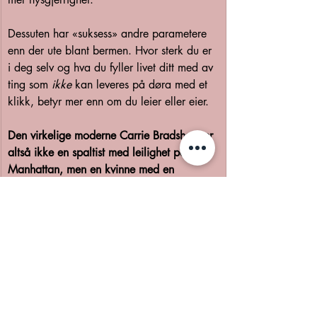
Dessuten har «suksess» andre parametere 
enn der ute blant bermen. Hvor sterk du er 
i deg selv og hva du fyller livet ditt med av 
ting som 
ikke
 kan leveres på døra med et 
klikk, betyr mer enn om du leier eller eier.
Den virkelige moderne Carrie Bradshaw er 
altså ikke en spaltist med leilighet på 
Manhattan, men en kvinne med en 
dagjobb og en deadline på en blogg.
Jeg foretrekker henne.
Jeg 
er
 henne.
Og historiene jeg kan fortelle deg, skal du 
få her.