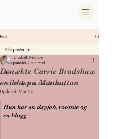
Post
Alle poster
Elisabeth Relander
Alle poster
Mar 18
2 min read
Den ekte Carrie Bradshaw
Artikler
er ikke på Manhattan
Vekk Villdyret - en juicy føljetong
Updated:
Mar 20
Hun har en 
dayjob
, roomie og 
en blogg.