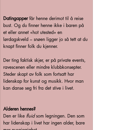
Datingapper
 får henne derimot til å reise 
bust. Og du finner henne ikke i baren på 
et eller annet «hot utested» en 
lørdagskveld – snøen ligger jo så tett at du 
knapt finner folk du kjenner.
Der ting faktisk skjer, er på private events, 
ravescenen eller mindre klubbkonsepter. 
Steder skapt av folk som fortsatt har 
lidenskap for kunst og musikk. Hvor man 
kan danse seg fri fra det stive i livet.
Alderen hennes?
Den er like 
fluid
 som legningen. Den som 
har lidenskap i livet har ingen alder, bare 
mer nysgjerrighet.