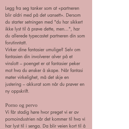
Legg fra seg tanker som at «partneren 
blir aldri med på det uansett». Dersom 
du starter setningen med "du har sikkert 
ikke lyst til å prøve dette, men...", har 
du allerede typecastet partneren din som 
forutinntatt. 
Virker dine fantasier umulige? Selv om 
fantasien din involverer alver på et 
vinslott – poenget er at fantasier peker 
mot hva du ønsker å skape. Når fantasi 
møter virkelighet, må det skje en 
justering – akkurat som når du prøver en 
ny oppskrift.
Porno og pervo
Vi får stadig høre hvor preget vi er av 
pornoindustrien når det kommer til hva vi 
har lyst til i senga. Da blir veien kort til å 