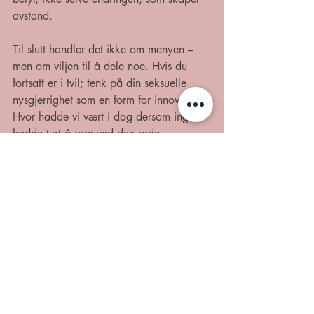
avstand. 
Til slutt handler det ikke om menyen – 
men om viljen til å dele noe. Hvis du 
fortsatt er i tvil; tenk på din seksuelle 
nysgjerrighet som en form for innovasjon. 
Hvor hadde vi vært i dag dersom ingen 
hadde turt å røre ved den røde 
pizzasausen? 
Når blir ord overflødige?
Noen samtaler krever ord. Andre ganger 
kan ord ødelegge spenningen og gjøre 
det som er juicy og erotisk om til klinisk 
gladpack. 
I neste tekst utforsker jeg nettopp det: 
sensualitet og hentydningens kunst.