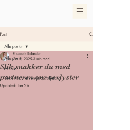
Post
Alle poster
Elisabeth Relander
Alle poster
Oct 5, 2025
3 min read
Slik snakker du med
Artikler
partneren om sexlyster
Vekk Villdyret - en juicy føljetong
Updated:
Jan 26