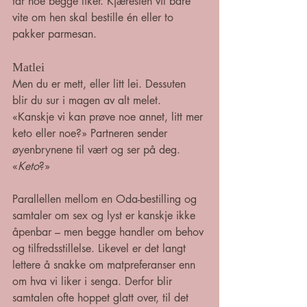
får noe begge liker. Kjæresten vil bare 
vite om hen skal bestille én eller to 
pakker parmesan.
Matlei
Men du er mett, eller litt lei. Dessuten 
blir du sur i magen av alt melet. 
«Kanskje vi kan prøve noe annet, litt mer 
keto eller noe?» Partneren sender 
øyenbrynene til vært og ser på deg. 
«
Keto
?»
Parallellen mellom en Oda-bestilling og 
samtaler om sex og lyst er kanskje ikke 
åpenbar – men begge handler om behov 
og tilfredsstillelse. Likevel er det langt 
lettere å snakke om matpreferanser enn 
om hva vi liker i senga. Derfor blir 
samtalen ofte hoppet glatt over, til det 