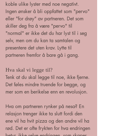
koble ulike lyster med noe negativt. 
Ingen ønsker å bli oppfattet som "pervo" 
eller "for drøy" av partneren. Det som 
skiller deg fra å være "pervo" til 
"normal" er ikke det du har lyst til i seg 
selv, men om du kan ta samtalen og 
presentere det uten krav. Lytte til 
partneren fremfor å bare gå i gang. 
Hva skal vi legge til? 
Tenk at du skal legge til noe, ikke fjerne. 
Det føles mindre truende for begge, og 
mer som en berikelse enn en revolusjon.
Hva om partneren rynker på nesa? En 
relasjon trenger ikke ta slutt fordi den 
ene vil ha hvit pizza og den andre vil ha 
rød. Det er ofte frykten for hva endringen 
betyr, ikke selve endringen, som skaper 